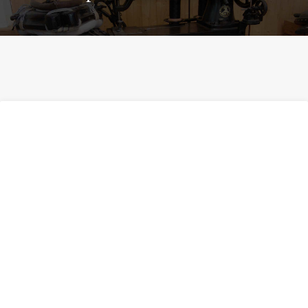
Meiltä teollisuuden ompelukoneiden
huolto sekä korjaukset koko Suomen
alueella.