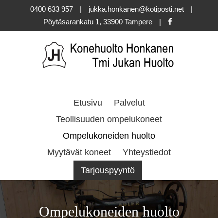
Skip
0400 633 957
|
jukka.honkanen@kotiposti.net
|
to
Pöytäsarankatu 1, 33900 Tampere
|
content
Etusivu
Palvelut
Teollisuuden ompelukoneet
Ompelukoneiden huolto
Myytävät koneet
Yhteystiedot
Tarjouspyyntö
Ompelukoneiden huolto